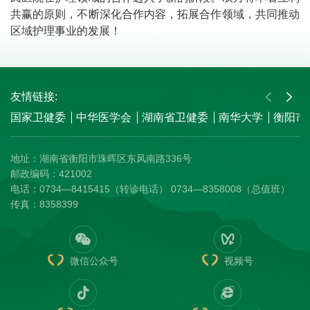
共赢的原则，不断深化合作内容，拓展合作领域，共同推动
区域护理事业的发展！
友情链接:
国家卫健委
中华医学会
湖南省卫健委
南华大学
衡阳市
地址：湖南省衡阳市珠晖区东风南路336号
邮政编码：421002
电话：0734—8415415（转诊电话） 0734—8358008（总值班）
传真：8358399
微信公众号
视频号