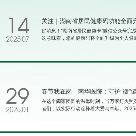
14
好消息！“湖南省居民健康卡”微信公众号完
这意味着，您的健康码将全面升级为个人健
2025.07
全能助手”。一码在手，不仅能搞定预约挂
能获取专业权威的健康科普知识推送，真正
入“湖南省居民健康卡”公众号首页，新版首页
普”3大板块，界面更简洁，查找更高效。其
康档案、家庭医生、互联网医院、处方服务
居民将拥有更为便捷、智慧的就医新体验—
智能推荐同城、同级别医院及同专业医生号
29
春节我在岗｜南华医院：守护“衡”健
验结果报告生成后微信实时推送，并提供A
在这个阖家团圆的温馨时刻，当万家灯火照
果，支持报告下载与转发。健康档案，随身
者们，以实际行动诠释着大爱与奉献。202
2025.01
卫机构的门诊、住院、体检、公卫服务等“全
疗一线，用专业和热情守护着衡阳这片土地
个性化筛选和体现，清晰可查，个人处方信
护‘衡’健康”为主题，向我们展现了他们不为
属健康小贴士，根据健康档案为用户生成健
是他们，让爱与希望在每一个需要的角落静
糖尿病、慢阻肺、孕产妇，推送个性化的健