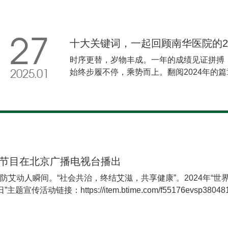
仅如此，预防接种、健康工具、健康科普等
受医疗健康服务的“总入口”和“金钥匙”。据
人手一码，累计用码次数超过27.58亿次，
27
十大关键词，一起回顾南华医院的20
列创新举措切实提高了医疗服务的效率和便
在在的获得感。
时序更替，岁物丰成。一年的成绩见证拼搏
始终步履不停，乘势而上。翻阅2024年的
2025.01
关键词为引，共同回顾属于南华医院人的“高
于全国卫生健康系统先进集体先进工作者及“
中，南华大学附属南华医院荣获“全国卫生健
多个环节，由各省、自治区、直辖市和新疆
康部门、中医药部门、疾控部门逐级推荐、
工作者及“白求恩奖章”获得者评选表彰领导
审，南华医院凭借其在医疗质量、服务水平
特别节目在北京广播电视台播出
衡阳市唯一一家获此殊荣的医疗单位。党建
艾动人瞬间。“社会共治，终结艾滋，共享健康”。2024年“世
时代中国特色社会主义思想为指导，深入学
活动链接：https://item.btime.com/f55176evsp380481n
开展党纪学习教育，组织专题学习研讨，赴
走深走实、见行见效。陈勇军被评为省教育系
生”，10余人获省市级荣誉。医院党建示范