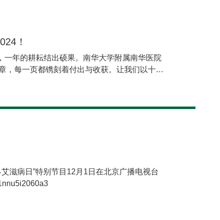
功能也都同步升级。湖南省居民健康码是居民享
统计，平台注册用户超1.2亿，基本实现全省居民
日均116万次，用码活跃度稳居全国前列。通过系
24！
捷性，让群众在享受医疗健康服务时感受到实实
，一年的耕耘结出硕果。南华大学附属南华医院
篇章，每一页都镌刻着付出与收获。让我们以十大
光时刻”。全国先进国家卫生健康委发布了《关
白求恩奖章”获得者拟表彰名单的公示》，其
康系统先进集体”称号。此次评选表彰工作历经
生产建设兵团的人力资源社会保障部门、卫生健
评选，最终由全国卫生健康系统先进集体、先进
小组办公室审核确定。经过层层筛选和严格评
、科研创新、人才培养等方面的卓越表现，成为
引领一年来，南华大学附属南华医院以习近平新
界艾滋病日”特别节目12月1日在北京广播电视台
习贯彻党的二十大、二十届三中全会精神，扎实
nu5i2060a3
廉洁教育基地培训学习，高位推动党纪学习教育
统“优秀共产党员”，胡杨被评为湖南省“最美医
案例获“党建引领医院高质量发展优秀范例”。医改