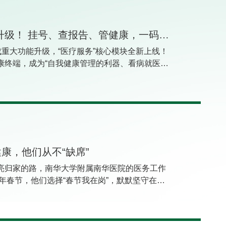
关注｜湖南省居民健康码功能全面升级！ 挂号、查报告、管健康，一码全搞定！
成重大功能升级，“医疗服务”核心模块全新上线！
康终端，成为“自我健康管理的利器、看病就医的
号、报告查询、查看健康档案等高频就医需求，还
实现健康管理全流程一站式服务！通过微信进
将功能清晰归类为“医疗服务”“其他服务”“健康科
中，“医疗服务”栏目涵盖预约挂号、报告查询、健
等高频就医需求。此次健康码升级引入AI赋能，
—智慧挂号更省心。挂号遇号源紧张时，系统将
源，提升挂号效率。报告查询秒懂结果。检查检
康，他们从不“缺席”
I一键解读关键指标与健康建议，助您秒懂报告结
亮归家的路，南华大学附属南华医院的医务工作
掌握。系统已整合居民在全省各级医疗机构及公
5年春节，他们选择“春节我在岗”，默默坚守在医
生命周期”健康数据，按照事件类型和年份进行
上的每一份健康与安宁。这一系列海报，以“守
息、检验/检查结果可下载保存。系统还将推送专
人知的坚守与付出，致敬这些从不“缺席”的英雄，
康画像，针对不同人群，比如老年人、高血压、
静绽放。
康科普知识；告知签约家庭医生的联系方式。不