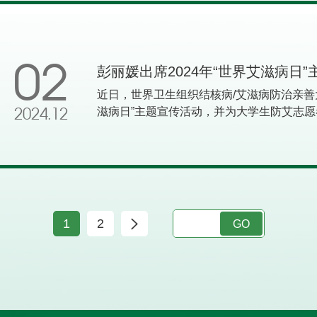
成效“为解决看病难、看病贵问题，湖南省
在南华大学附属南华医院，药品基本都纳入
头条报道，湖南公共频道、湖南经视轮播。
评“湖南省公立医院高质量发展示范性医院建
02
彭丽媛出席2024年“世界艾滋病日
提升项目建设单位”，连续三年被评为“湖南
华大学附属南华医院突出学科引领，打造高
近日，世界卫生组织结核病/艾滋病防治亲善
断提升。心血管内科新增为湖南省国家临床
滋病日”主题宣传活动，并为大学生防艾志
2024.12
心，通过中国房颤中心再认证。神经内科获
卫生健康委副主任、国家疾控局局长沈洪兵
碍防治中心，国家睡眠技师专项能力培训基
部长孙军民出席活动。12月1日是第37个“
获批消化系统疾病规范化防治试点单位。重症
结艾滋，共享健康”。主题宣传活动回顾展
批国家首批肠内营养示范病房和湖南省首批
情景剧表演、访谈等形式科普了艾滋病防治
会核医学分会核医学诊疗工作推进示范基地
媛为大学生防艾志愿者代表授旗，号召大家
全年引进引育高层次人才11人、优秀博士3
大学生防艾志愿者代表授旗主题宣传活动前，
1
2
GO
力，人才培养硕果累累。程丹再登全球前2%
校园行十年历程展示，了解京津冀高校防艾
层次人才科技创新类杰出人才”；黄忠名、谢
生亲切交流，慰问医务人员、志愿者等，勉
获评衡阳市优秀专家，新增市高层次人才7
作，传递更多健康向上的防艾正能量，让艾
创新取得新突破。立项省部级以上自科类项目
传活动的大学生亲切交流有关国际组织驻华
种获批国家级重大疑难疾病毒蛇咬伤中西医
冀高校大学生志愿者代表等参加活动。
步三等奖，刘龙飞团队获中国民族医药学会