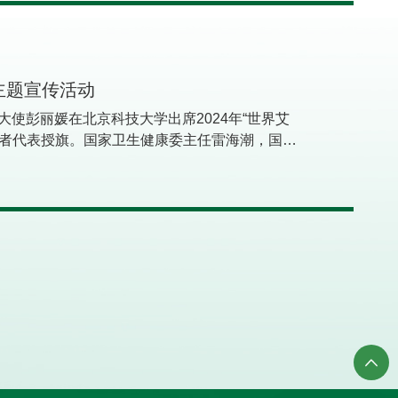
积极推动国家谈判药品、国家集采药品落地进院，
了医保。”南华医院医改成效在湖南卫视新闻联播
医院强化精细化管理，构建现代化管理体系，获
设单位”“国家公立医院高质量发展医疗服务能力
”主题宣传活动
省医改宣传工作先进单位”。学科突破这一年，南
协同学科群落，专科建设优势突出，医疗质量不
大使彭丽媛在北京科技大学出席2024年“世界艾
重点专科培育项目，获批国家标准化心脏康复中
愿者代表授旗。国家卫生健康委主任雷海潮，国家
批国家高级认知障碍诊疗中心、国家高级记忆障
，教育部副部长王嘉毅，北京市委常委、宣传部
地和湖南省帕金森病标准化诊疗中心。消化内科
世界艾滋病日”，我国的宣传主题是“社会共治，终
医学专业STEM排名全国百强，重症医学科获
示了近年来全国防艾进展情况和成效，通过课堂、
重症医学专项培训基地。核医学科获批中华医学
知识，介绍了高校防艾志愿活动开展情况。彭丽
。人才荟萃南华医院坚持党管人才，引才纳贤，
为高校防艾工作贡献青春力量。△彭丽媛教授为
1人，双聘特聘教授6人。人才强院战略推进有
彭丽媛等参观了“美好青春我做主”红丝带青春
顶尖科学家名录；张济入选“湖南省芙蓉计划高
宣传工作成效，同参加校园防艾宣传活动的大学
荣俊获评“湖南省卫生健康高层次人才”；廖红伍
励大家继续携手努力，共同参与艾滋病防治工
5人。科研创新全院扎实开展新技术新项目，科研
滋病远离校园。△彭丽媛教授同参加校园防艾宣
30项，发表SCI论文51篇。急诊科毒蛇咬伤病
代表、红丝带健康大使、艾滋病防治专家、京津
临床协作项目。谢松林团队获湖南省科学技术进
科学技术三等奖，2项医疗技术获批衡阳市十大医