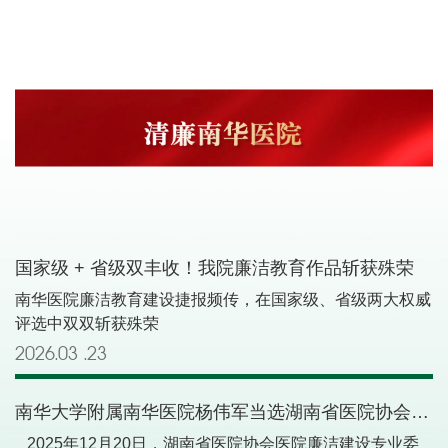
帜鲜明讲政治”摆在首位，坚持不懈用党的创新理论凝心铸
医院党委委员、纪委书记杨伟军主持，在家的党委领导班子
理制度，强化流程监督，推动形成依法决策、依法管理、依
魂。要压紧压实管党治党政治责任，确保全面从严治党各项
成员出席了会议，机关后勤各职能部门的同志参加了会议。
法执业的良好局面，切实以法治与廉洁合力守护群众健康权
要求落到实处；要以“零容忍”态度重拳惩治行业作风及腐败
本次展览以 “清风润医心·廉韵护安康” 为主题，集中展示我
益。此次专题法治讲堂紧扣医疗行业法律热点和反腐热点，
问题，坚持标本兼治、系统施治；要持续巩固风清气正的政
院干部职工历年来创作的廉洁文化优秀作品，生动诠释“医
内容翔实、案例生动，有效提升了全院人员的法律风险防范
治生态，为医院深化改革、事业发展、服务群众提供坚强纪
者清、患者乐”的行业风尚，引导全院职工知敬畏、存戒
意识和廉洁风险防控能力，为医院推进法治建设、深化清廉
律保障，以全面从严治党的新成效护航医院高质量发展新征
惧、守底线，筑牢拒腐防变的思想防线。 展出的作品从历
医院建设、实现治理体系和治理能力现代化注入了新的动
程。
年征集廉洁文化作品评选的优秀作品中精选而来，涵盖四大
力。
类别： 手工类：廉洁主题剪纸、手工作品 绘画类：廉洁主
题绘画 摄影创意类：廉洁主题摄影、创意设计 书法类：廉
洁主题书法作品 一件件作品或笔墨抒怀、或镜头映景、或
巧手寄意，将廉洁理念与艺术表达有机结合，令所有观展的
国家级 + 省级双丰收！我院廉洁教育作品斩获殊荣
职工耳目一新、深受启迪。展览现场同步设置 “签到墙”，全
南华医院廉洁教育建设捷报频传，在国家级、省级两大权威
院职工现场留言互动，写下对清廉医院建设的支持与期许，
评选中双双斩获殊荣
共同营造风清气正的就医环境。廉洁是一种信念，文化是一
种力量。让我们在“清风润医心，廉韵护安康”的美好氛围
2026.03
23
中，共同筑牢医疗行业廉洁从业的基石，为广大患者带来更
加安心、温暖的医疗服务！
南华大学附属南华医院杨伟军当选湖南省医院协会廉洁建设专委会副主任委员
2025年12月20日，湖南省医院协会医院廉洁建设专业委