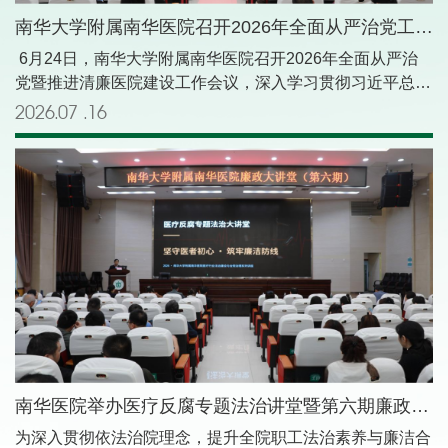
南华大学附属南华医院召开2026年全面从严治党工作暨推进清廉医院建设工作会议
6月24日，南华大学附属南华医院召开2026年全面从严治
党暨推进清廉医院建设工作会议，深入学习贯彻习近平总书
记在二十届中央纪委五次全会上的重要讲话精神，总结回顾
2026.07
16
2025年医院全面从严治党、党风廉政建设和反腐败工作，
部署2026年重点任务。中共湖南省纪委湖南省监委驻南华
大学纪检监察组副组长、南华大学纪委副书记彭仲生，南华
大学党委第二巡察组组长昌曙光到会指导。会议由院党委副
书记、院长贺军主持。全体在家院领导，纪委委员，校院两
级党风廉政监察员，中层干部及班组长，各党支部委员，纪
检专干，以及核工业卫生学校领导班子成员、中层干部及纪
检专干等200余人参加会议。 会议伊始，全体与会人员集体
观看警示教育片《一切为了人民》。影片通过剖析违背正确
政绩观的反面典型案例，用“身边事”警示“身边人”，为党员
干部敲响廉洁自律警钟，进一步筑牢拒腐防变的思想防
线。 医院纪委书记杨伟军以《以更严要求更实作风纵深推
南华医院举办医疗反腐专题法治讲堂暨第六期廉政大讲堂
进全面从严治党，为医院“十五五”良好开局、高质量发展提
为深入贯彻依法治院理念，提升全院职工法治素养与廉洁合
供坚强纪律保障》为题作工作报告，全面回顾了2025年纪