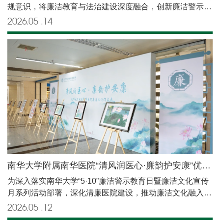
规意识，将廉洁教育与法治建设深度融合，创新廉洁警示教
检监察工作成效，同时直面当前在一些重点领域存在的突出
育形式，在5·10廉洁警示教育日暨廉洁文化宣传月到来之
问题。他强调，院纪委将紧扣“十五五”开局之年定位，以更
2026.05
14
际，南华大学附属南华医院举办医疗系统反腐败专题法治讲
高标准、更实举措推动全面从严治党向纵深发展，为医院高
堂暨第六期廉政大讲堂专题讲座。会议特邀衡阳市中级人民
质量发展清障护航。 贺军在听取院纪委工作报告后讲话。
法院刑二庭庭长梁晓亮作授课专家。会议由医院党委委员、
他肯定了清廉医院建设所取得的成绩，并提出三点要求：一
副院长刘龙飞主持，医院中层以上干部、重点岗位人员及医
是要在领悟“三个更加”上见真章，以更强自觉更高标准推进
护骨干参加学习。梁晓亮结合司法审判实践，围绕医疗领域
全面从严治党；二是要在检视问题上有担当，以更严基调更
反腐败最新法律适用，系统解读了2026年5月施行的《贪污
硬举措直面医院全面从严治党突出短板；三是要在落实落地
贿赂刑事案件司法解释（二）》。他从法律构成要件出发，
上求实效，以更大力度更优机制纵深推进医院全面从严治
详细阐释了受贿入罪门槛、隐性腐败认定标准、单位（集
党。他强调，医院要立足“十五五”规划开局之年的关键节
体）腐败追责机制等关键法律条款，并结合医疗行业典型案
点，以更加坚定的信念、更加务实的作风、更加有力的举
例，深入剖析医疗行为中的法律风险点，指导医务人员掌握
措，纵深推进全面从严治党，锚定高水平、现代化、有特色
依法执业中的风险防范方法，警示其守住廉洁底线，筑牢廉
区域医学中心建设目标，着力攻坚医院高质量发展，推动医
政风险“防火墙”。刘龙飞在主持讲话中指出，法治是医院高
院各项事业在新征程上实现新跨越。 彭仲生在讲话中充分
南华大学附属南华医院“清风润医心·廉韵护安康”优秀廉洁文化作品展成功举办！
质量发展的重要基石，廉洁是医务人员的基本底色。他要求
肯定了南华医院过去一年在全面从严治党工作中取得的成
为深入落实南华大学“5·10”廉洁警示教育日暨廉洁文化宣传
全院职工以此次讲堂为契机，增强法律意识和廉洁自律意
绩，并就下一步工作提出明确要求。他强调，全面从严治党
月系列活动部署，深化清廉医院建设，推动廉洁文化融入医
识，主动“我要廉”、自觉“我护廉”，规范执业行为，自觉抵
永远在路上，大学附属医院既是医学教育与科研创新的前沿
疗服务全过程，5月11日上午，由医院纪委主办的“清风润医
制回扣、红包、过度医疗等违法违规问题；各科室要落实法
2026.05
12
阵地，也是守护群众生命健康的核心防线，必须始终把“旗
心·廉韵护安康”优秀廉洁文化作品展正式开展。开展仪式由
治建设履职属地责任和党风廉政建设属地责任，完善内部管