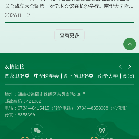
员会成立大会暨第一次学术会议在长沙举行。南华大学附属
南华医院党委委员、纪委书记杨伟军当选为该专业委员会第
2026.01
21
一届副主任委员。 本次会议由湖南省医院协会主办、中南
大学湘雅医院承办，以“医路清风·监治协同”为主题，旨在推
查看更多
进清廉医院建设，探索新时代医院廉洁治理路径。会议内容
包括专委会成立、开幕式及学术交流等环节。经大会选举，
杨伟军当选第一届专业委员会副主任委员。此次当选，既是
业界对南华大学附属南华医院在廉洁建设与纪检监察工作方
面所取得成绩的认可，也是对医院下一步工作的鞭策与激
友情链接:
励。 在授牌及颁发证书环节之后，多位来自纪检监察部
国家卫健委
中华医学会
湖南省卫健委
南华大学
衡阳市
门、卫生健康系统及知名医院的专家，聚焦新时代医院廉洁
治理体系的构建路径与发展趋势，围绕行业纪律建设、医疗
地址：湖南省衡阳市珠晖区东风南路336号
领域腐败治理、《监察法》与公立医院反腐机制、监督执纪
邮政编码：421002
实践创新等议题展开深入交流研讨，与参会代表共同探讨医
电话：0734—8415415（转诊电话） 0734—8358008（总值班）
院廉洁治理新路径。 湖南省医院协会医院廉洁建设专业委
传真：8358399
员会的成立，为全省医疗卫生机构构建了一个高层次的廉洁
建设交流与协作平台，将有力推动清廉医院建设走向深入，
为湖南卫生健康事业高质量发展注入新的“清廉动力”。