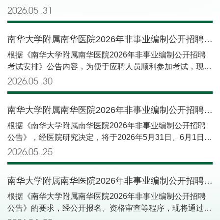
力资源部） 入职体检的预通知：拟定于2026年6月11日集
单按姓氏拼音排序）。 附件：南华大学附属南华医院2026
2026.05
31
中体检，请入围体检人员当日早上8:00在门诊六楼多功能会
年非事业编制公开招聘笔试入围人员名单 南华
议室集合、签到，由人力资源部统一安排和纪检监察室监督
大学附属南华医院 2026年5月31日
南华大学附属南华医院2026年非事业编制公开招聘笔试人员考场、座位号及准考证号等考试安排的通知
下完成。体检当日请务必携带本人身份证原件、需要空腹。
体检费用由个人自理。 附件：南华大学附属南华医院2026
根据《南华大学附属南华医院2026年非事业编制公开招聘
年非事业编制公开招聘B、C、D类岗位入围体检与考察人
考试安排》公告内容，为便于应聘人员顺利参加考试，现将
员名单 南华大学附属南华医
笔试人员考场、座位号及准考证号等相关考试安排和考试注
2026.05
30
院 2026年6月5
意事项通知如下：一、考试安排（1）本次开考岗位的应聘
日
人员准考证号、考场及座位号请见附件1（按姓氏拼音排
南华大学附属南华医院2026年非事业编制公开招聘考试安排
序）。（2）笔试入场时间：5月31日早上8:30开始，考试
时间：上午9:00-10:00。请应聘人员按照提示提前到达指定
根据《南华大学附属南华医院2026年非事业编制公开招聘
考场参加考试。（3）考试地点：核工业卫生学校进取楼、
公告》，经医院研究决定，将于2026年5月31日、6月1日举
修身楼。考场分布详见考场路线示意图。二、考生须知
行2026年非事业编制公开招聘考试。现将考试有关事宜公
2026.05
25
（1）考生凭本人身份证按规定时间和地点参加考试，开考
告如下：一、笔试安排1.考试时间：2026年5月31日上午
15分钟后不准进入考场参加考试。（2）入场后，请对号入
09:00-10:00。2.考生进入考场时间：2026年5月31日上午
南华大学附属南华医院2026年非事业编制公开招聘资格审查通过人员名单公示
座，将有效身份证件放在桌子左上角上以便核验。（3）考
8:30开始。3.笔试地点：核工业卫生学校进取楼、修身楼
生领到答题卡和试卷后，应当在指定答题区域和规定的时间
（位于南华医院内）。4.考试对象：B、C、D岗位资格审查
根据《南华大学附属南华医院2026年非事业编制公开招聘
内准确清楚地填涂姓名、考生准考证号等信息。请使用2B
通过人员。考场号、座位号及准考证号见官网后续公布。5.
公告》的要求，经公开报名、资格审查等程序，现将通过资
铅笔填涂答题卡，黑色签字笔作答。凡漏填、错填或者字迹
采用纸笔作答。请考生自备2B铅笔、黑色中性水性笔、橡
格审查人员名单进行公示（见附件）。如有异议，请于