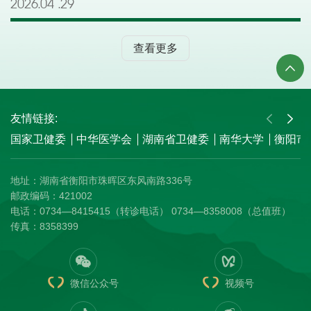
2026.04
29
不清而影响评卷结果的，责任由考生自负。（4）考试期
皮擦等考试文具。6.参考流程：考生入场→监考老师核对身
2026年4月30日17:00前与医院人力资源部或纪检监察室反
间，严禁携带手机、智能手表、电子手环等通讯设备及电子
份信息和考场→宣读考场纪律→笔试→笔试结束离场。7.笔
映。联系电话：0734-8358018（人力资源部） 0734-
查看更多
存储设备进入座位，已带入考场的须关机并统一放置在指定
试入围公布：按岗位招聘计划数1:3的比例确定入围实际操
8358009（纪检监察室） 附件：南华大学附属南华医院
位置。如有违反，按违纪处理。（5）考试结束信号发出
作能力测试和面试人员名单。实际操作能力测试前，将在医
2026年非事业编制公开招聘资格审查通过人员名
后，考生须立即停止作答，将试卷、答题卡反面朝上放在桌
院官网“人才招聘”栏目公布入围名单。二、实际操作能力测
单 南华大学附属南华
面上，经监考人员收齐核对无误后方可有序离开考场。严禁
试1.考试时间：2026年5月31日下午14:30开始。2.报到时
医院 2026年4月28日
将试卷、答题卡、草稿纸带出考场，违者按违纪处理。三、
间：2026年5月31日下午13:30-13:45。3.考试对象：笔试入
友情链接:
其他事项（1）请考生提前熟悉考场路线，合理安排出行时
围人员。4.候考地点：核工业卫生学校实训楼八楼。5.参考
国家卫健委
中华医学会
湖南省卫健委
南华大学
衡阳市
间，建议提前到达考点。考点不提供停车位，请勿自驾前
流程：应聘人员签到→工作人员核对身份信息→收取通讯工
往。（2）笔试入围人员名单将于实际操作能力测试前在医
具→随机抽取实际操作能力测试的顺序号→宣读考试纪律→
地址：湖南省衡阳市珠晖区东风南路336号
院网站“人才招聘”栏目公布，请各应聘人员及时关注。
开始操作考试→考试结束，从考生通道离场。三、面试安排
邮政编码：421002
（3）如有疑问，请于工作日工作时间（8:00-12:00，14:30-
1.面试时间：2026年6月1日下午14:30开始。2.报到时间：
电话：0734—8415415（转诊电话） 0734—8358008（总值班）
17:30）电话咨询：人力资源部0734-8358018。 附件：
2026年6月1日下午13:30-13:45。3.考试对象：笔试入围人
传真：8358399
南华大学附属南华医院2026年非事业编制公开招聘笔试人
员。4.候考地点：南华大学附属南华医院门诊六楼多功能会
员考场号、座位号及准考证号
议室。5.参考流程：考生入场签到→工作人员核对身份信息
南华大学附属南华医院
→收取通讯工具→抽取面试顺序号→宣读面试纪律→面试→
2026年5月30日
面试结束，离开考场。四、考生须知（一）考试过程中任一
微信公众号
视频号
环节均需查阅身份证，缺少证件的应聘人员不得参加任一环