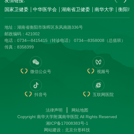
友情链接:
国家卫健委
中华医学会
湖南省卫健委
南华大学
衡阳市
地址：湖南省衡阳市珠晖区东风南路336号
邮政编码：421002
电话：0734—8415415（转诊电话） 0734—8358008（总值班）
传真：8358399
微信公众号
视频号
抖音号
互联网医院
法律声明
网站地图
Copyright 南华大学附属南华医院 All Rights Reserved
湘ICP备17008383号-1
网站建设
：
北京分形科技