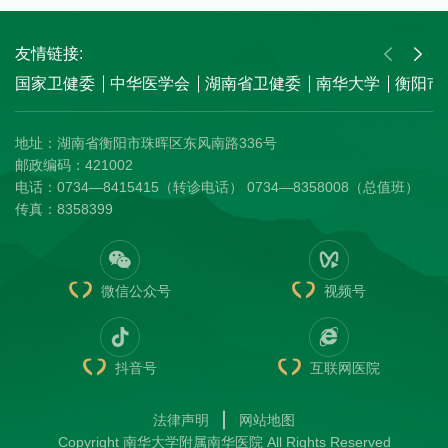
友情链接:
国家卫健委
中华医学会
湖南省卫健委
南华大学
衡阳市
地址：湖南省衡阳市珠晖区东风南路336号
邮政编码：421002
电话：0734—8415415（转诊电话） 0734—8358008（总值班）
传真：8358399
微信公众号
视频号
抖音号
互联网医院
法律声明
网站地图
Copyright 南华大学附属南华医院 All Rights Reserved